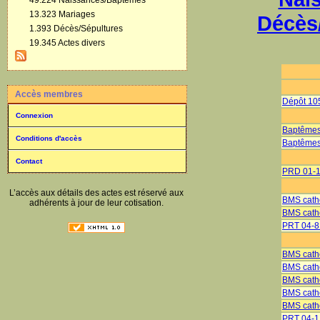
49.224 Naissances/Baptêmes
13.323 Mariages
Décès
1.393 Décès/Sépultures
19.345 Actes divers
Accès membres
Dépôt 10
Connexion
Baptêmes
Conditions d'accès
Baptêmes
Contact
PRD 01-1
L’accès aux détails des actes est réservé aux
BMS catho
adhérents à jour de leur cotisation.
BMS catho
PRT 04-8 
BMS catho
BMS catho
BMS cath
BMS cath
BMS catho
PRT 04-