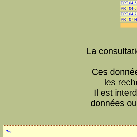
PRT 04-
PRT 04-6
PRT 04-7 
PRT 07 H
La consultat
Ces données
les rec
Il est inte
données ou 
Top