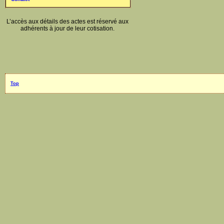
L’accès aux détails des actes est réservé aux
adhérents à jour de leur cotisation.
Top