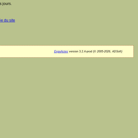
 jours.
ée du site
ExpoActes
version 3.2.4-prod (©
2005-2026, ADSoft)