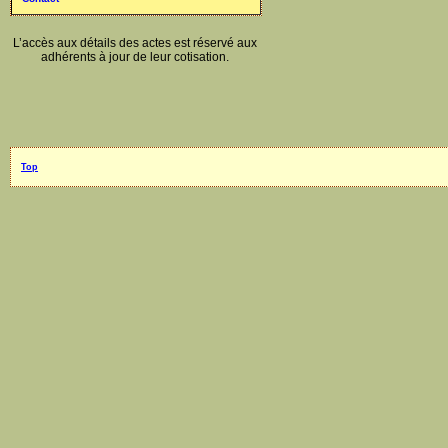
L’accès aux détails des actes est réservé aux
adhérents à jour de leur cotisation.
Top