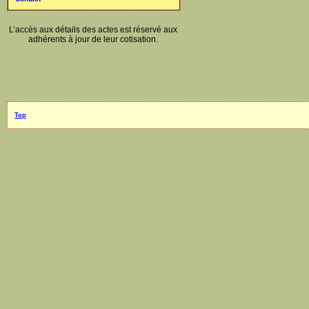
L’accès aux détails des actes est réservé aux
adhérents à jour de leur cotisation.
Top