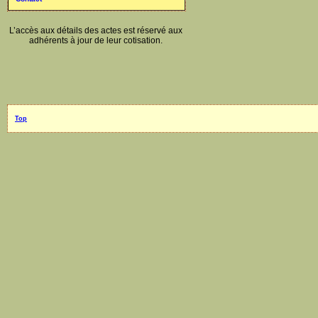
L’accès aux détails des actes est réservé aux
adhérents à jour de leur cotisation.
Top