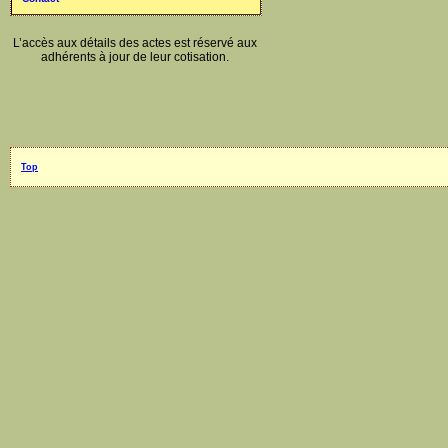
L’accès aux détails des actes est réservé aux
adhérents à jour de leur cotisation.
Top