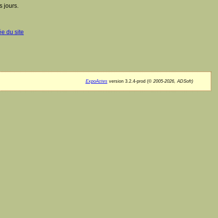
 jours.
ée du site
ExpoActes
version 3.2.4-prod (©
2005-2026, ADSoft)