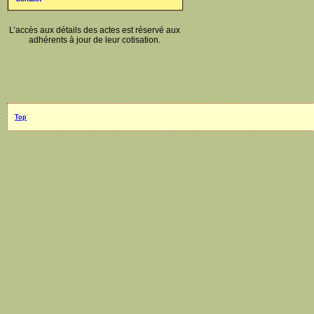
L’accès aux détails des actes est réservé aux
adhérents à jour de leur cotisation.
Top