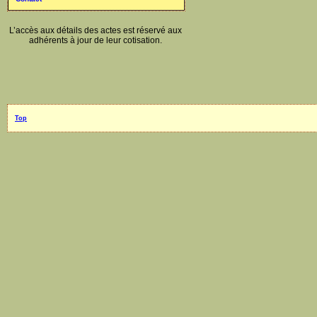
L’accès aux détails des actes est réservé aux
adhérents à jour de leur cotisation.
Top