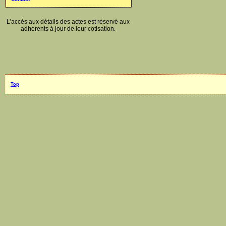
L’accès aux détails des actes est réservé aux
adhérents à jour de leur cotisation.
Top