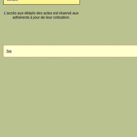
L’accès aux détails des actes est réservé aux
adhérents à jour de leur cotisation.
Top