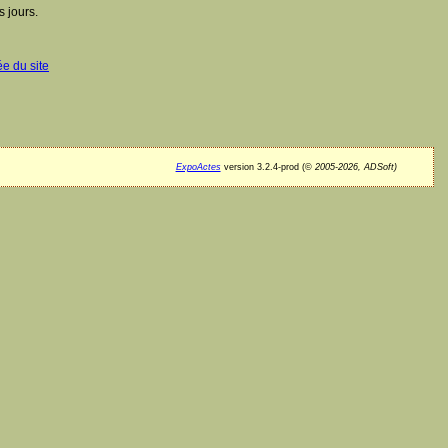
 jours.
ée du site
ExpoActes
version 3.2.4-prod (©
2005-2026, ADSoft)