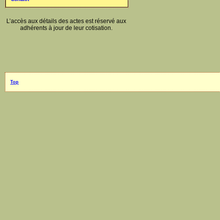
L’accès aux détails des actes est réservé aux
adhérents à jour de leur cotisation.
Top