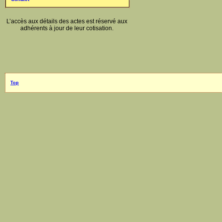
L’accès aux détails des actes est réservé aux
adhérents à jour de leur cotisation.
Top