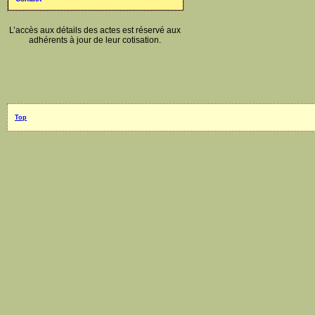
L’accès aux détails des actes est réservé aux
adhérents à jour de leur cotisation.
Top