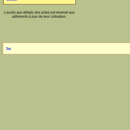
L’accès aux détails des actes est réservé aux
adhérents à jour de leur cotisation.
Top