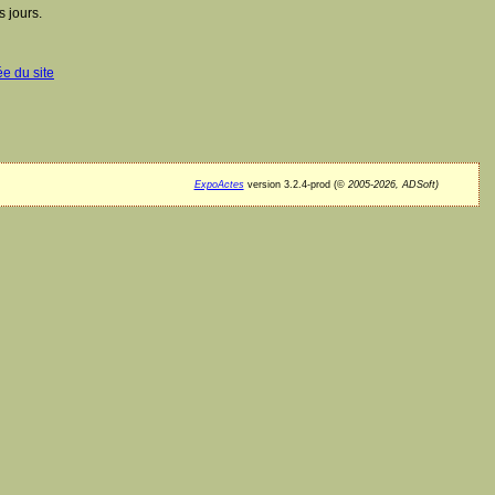
 jours.
ée du site
ExpoActes
version 3.2.4-prod (©
2005-2026, ADSoft)