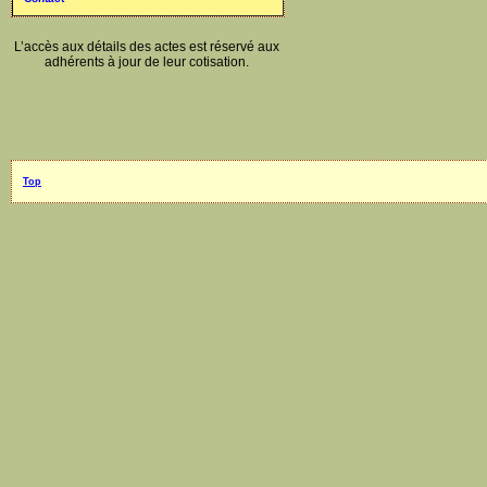
L’accès aux détails des actes est réservé aux
adhérents à jour de leur cotisation.
Top