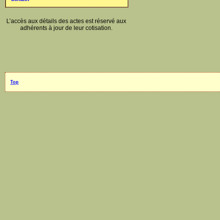
L’accès aux détails des actes est réservé aux
adhérents à jour de leur cotisation.
Top