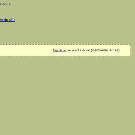
 jours.
ée du site
ExpoActes
version 3.2.4-prod (©
2005-2026, ADSoft)