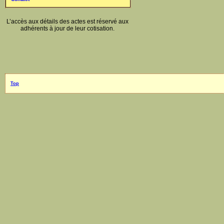
L’accès aux détails des actes est réservé aux
adhérents à jour de leur cotisation.
Top