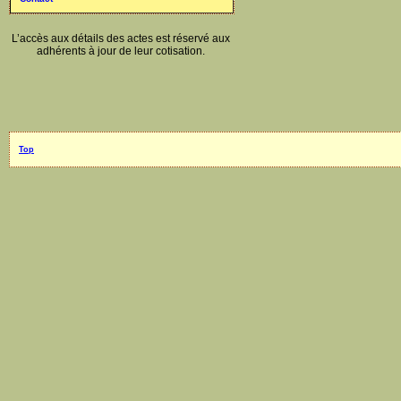
L’accès aux détails des actes est réservé aux
adhérents à jour de leur cotisation.
Top