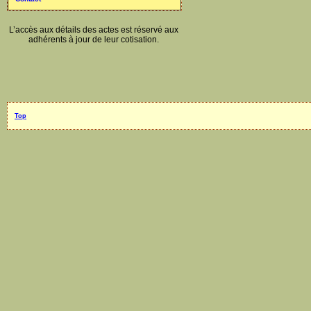
L’accès aux détails des actes est réservé aux
adhérents à jour de leur cotisation.
Top