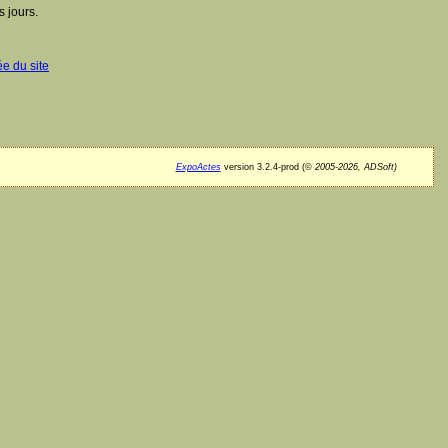
 jours.
ée du site
ExpoActes
version 3.2.4-prod (©
2005-2026, ADSoft)