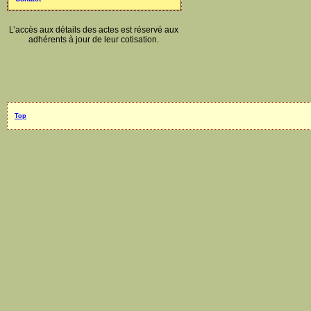
L’accès aux détails des actes est réservé aux
adhérents à jour de leur cotisation.
Top