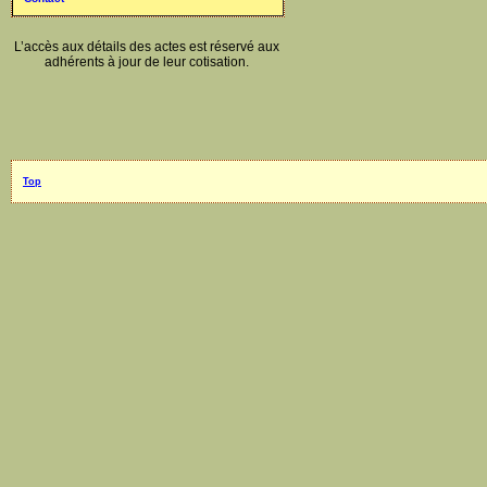
L’accès aux détails des actes est réservé aux
adhérents à jour de leur cotisation.
Top