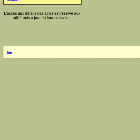
L’accès aux détails des actes est réservé aux
adhérents à jour de leur cotisation.
Top