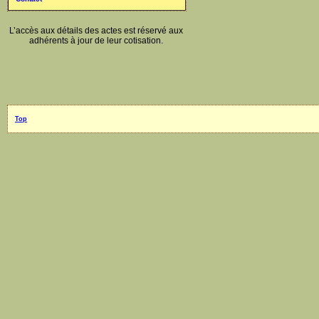
L’accès aux détails des actes est réservé aux
adhérents à jour de leur cotisation.
Top