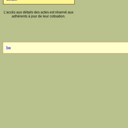
L’accès aux détails des actes est réservé aux
adhérents à jour de leur cotisation.
Top