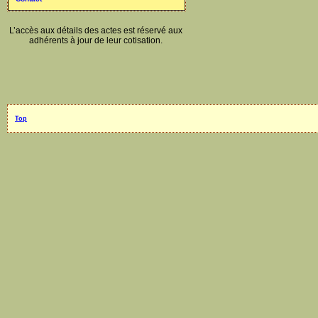
L’accès aux détails des actes est réservé aux
adhérents à jour de leur cotisation.
Top