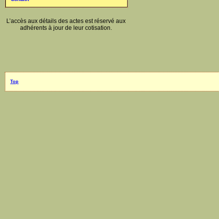
L’accès aux détails des actes est réservé aux
adhérents à jour de leur cotisation.
Top