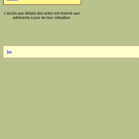
L’accès aux détails des actes est réservé aux
adhérents à jour de leur cotisation.
Top