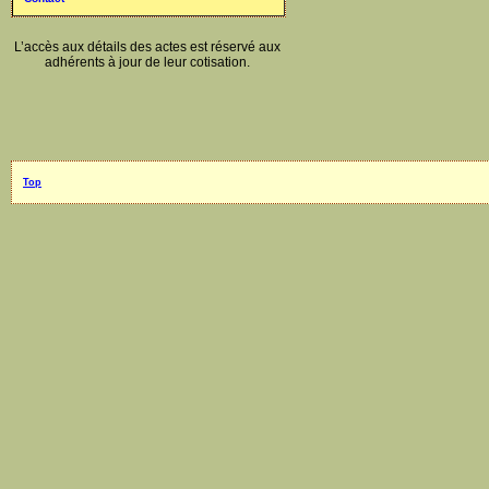
L’accès aux détails des actes est réservé aux
adhérents à jour de leur cotisation.
Top