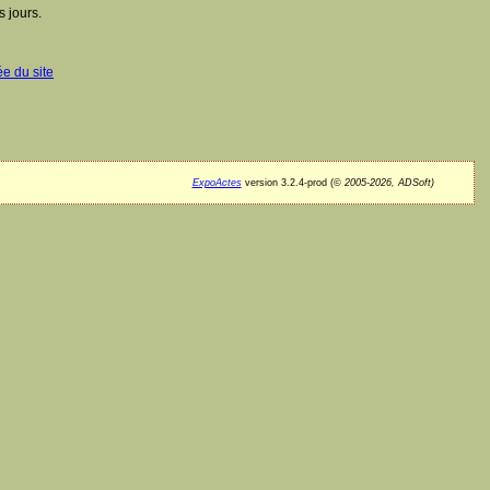
 jours.
ée du site
ExpoActes
version 3.2.4-prod (©
2005-2026, ADSoft)