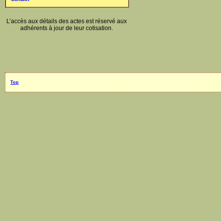
L’accès aux détails des actes est réservé aux
adhérents à jour de leur cotisation.
Top