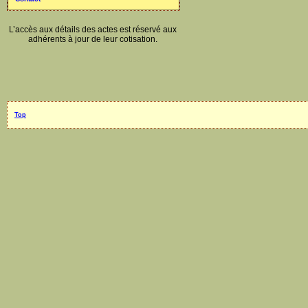
L’accès aux détails des actes est réservé aux
adhérents à jour de leur cotisation.
Top