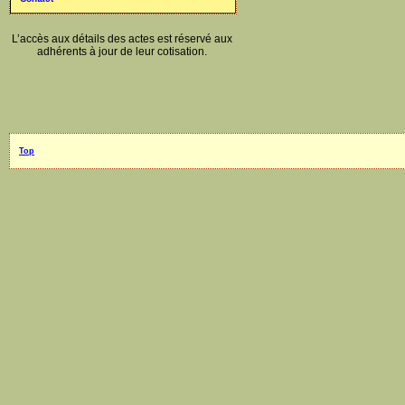
L’accès aux détails des actes est réservé aux
adhérents à jour de leur cotisation.
Top