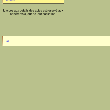
L’accès aux détails des actes est réservé aux
adhérents à jour de leur cotisation.
Top