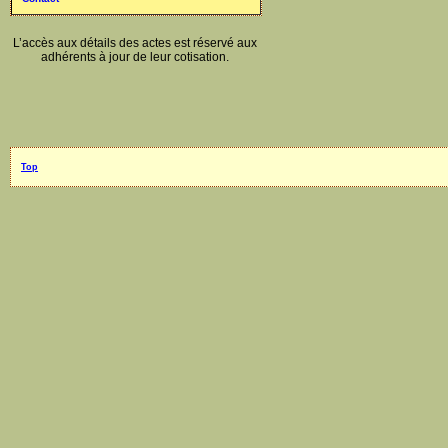
L’accès aux détails des actes est réservé aux
adhérents à jour de leur cotisation.
Top