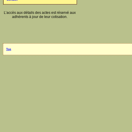
L’accès aux détails des actes est réservé aux
adhérents à jour de leur cotisation.
Top