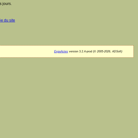
 jours.
ée du site
ExpoActes
version 3.2.4-prod (©
2005-2026, ADSoft)