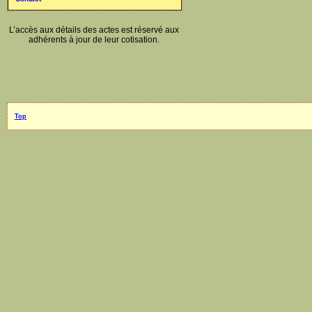
L’accès aux détails des actes est réservé aux
adhérents à jour de leur cotisation.
Top