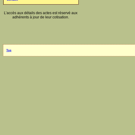
L’accès aux détails des actes est réservé aux
adhérents à jour de leur cotisation.
Top