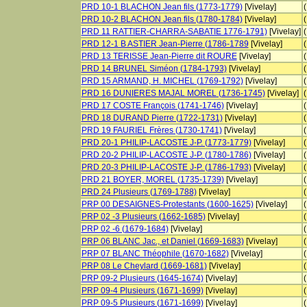
PRD 10-1 BLACHON Jean fils (1773-1779)
[Vivelay]
PRD 10-2 BLACHON Jean fils (1780-1784)
[Vivelay]
PRD 11 RATTIER-CHARRA-SABATIE 1776-1791)
[Vivelay]
PRD 12-1 B ASTIER Jean-Pierre (1786-1789
[Vivelay]
PRD 13 TERISSE Jean-Pierre dit ROURE
[Vivelay]
PRD 14 BRUNEL Siméon (1784-1793)
[Vivelay]
PRD 15 ARMAND, H. MICHEL (1769-1792)
[Vivelay]
PRD 16 DUNIERES MAJAL MOREL (1736-1745)
[Vivelay]
PRD 17 COSTE François (1741-1746)
[Vivelay]
PRD 18 DURAND Pierre (1722-1731)
[Vivelay]
PRD 19 FAURIEL Frères (1730-1741)
[Vivelay]
PRD 20-1 PHILIP-LACOSTE J-P. (1773-1779)
[Vivelay]
PRD 20-2 PHILIP-LACOSTE J-P. (1780-1786)
[Vivelay]
PRD 20-3 PHILIP-LACOSTE J-P. (1786-1793)
[Vivelay]
PRD 21 BOYER, MOREL (1735-1739)
[Vivelay]
PRD 24 Plusieurs (1769-1788)
[Vivelay]
PRP 00 DESAIGNES-Protestants (1600-1625)
[Vivelay]
PRP 02 -3 Plusieurs (1662-1685)
[Vivelay]
PRP 02 -6 (1679-1684)
[Vivelay]
PRP 06 BLANC Jac., et Daniel (1669-1683)
[Vivelay]
PRP 07 BLANC Théophile (1670-1682)
[Vivelay]
PRP 08 Le Cheylard (1669-1681)
[Vivelay]
PRP 09-2 Plusieurs (1645-1674)
[Vivelay]
PRP 09-4 Plusieurs (1671-1699)
[Vivelay]
PRP 09-5 Plusieurs (1671-1699)
[Vivelay]