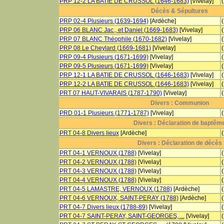
PRP 12-2 LA BATIE DE CRUSSOL (1646-1683)
[Vivelay]
Décès & Sépultures
PRP 02-4 Plusieurs (1639-1694)
[Ardèche]
PRP 06 BLANC Jac., et Daniel (1669-1683)
[Vivelay]
PRP 07 BLANC Théophile (1670-1682)
[Vivelay]
PRP 08 Le Cheylard (1669-1681)
[Vivelay]
PRP 09-4 Plusieurs (1671-1699)
[Vivelay]
PRP 09-5 Plusieurs (1671-1699)
[Vivelay]
PRP 12-1 LA BATIE DE CRUSSOL (1646-1683)
[Vivelay]
PRP 12-2 LA BATIE DE CRUSSOL (1646-1683)
[Vivelay]
PRT 07 HAUT-VIVARAIS (1787-1790)
[Vivelay]
Divers : Communion
PRD 01-1 Plusieurs (1771-1787)
[Vivelay]
Divers : Déclaration de baptêm
PRT 04-8 Divers lieux
[Ardèche]
Divers : Déclaration de décès
PRT 04-1 VERNOUX (1788)
[Vivelay]
PRT 04-2 VERNOUX (1788)
[Vivelay]
PRT 04-3 VERNOUX (1788)
[Vivelay]
PRT 04-4 VERNOUX (1788)
[Vivelay]
PRT 04-5 LAMASTRE, VERNOUX (1788)
[Ardèche]
PRT 04-6 VERNOUX, SAINT-PERAY (1788)
[Ardèche]
PRT 04-7 Divers lieux (1788-89)
[Vivelay]
PRT 04-7 SAINT-PERAY, SAINT-GEORGES, ...
[Vivelay]