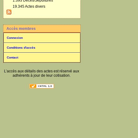
1.393 Décès/Sépultures
19.345 Actes divers
Accès membres
Connexion
Conditions d'accès
Contact
L’accès aux détails des actes est réservé aux
adhérents à jour de leur cotisation.