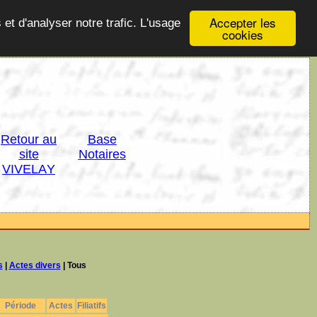
Accepter les
 et d'analyser notre trafic. L'usage
cookies
Retour au
Base
site
Notaires
VIVELAY
s
|
Actes divers
| Tous
Période
Actes
Filiatifs