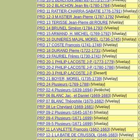
PRD 10-1 BLACHON Jean fils (1773-1779)
[Vivelay]
PRD 10-2 BLACHON Jean fils (1780-1784)
[Vivelay]
PRD 11 RATTIER-CHARRA-SABATIE 1776-1791)
[Vivelay]
PRD 12-3 M ASTIER Jean-Pierre (1787-1792
[Vivelay]
PRD 13 TERISSE Jean-Pierre dit ROURE
[Vivelay]
PRD 14 BRUNEL Siméon (1784-1793)
[Vivelay]
PRD 15 ARMAND, H. MICHEL (1769-1792)
[Vivelay]
PRD 16 DUNIERES MAJAL MOREL (1736-1745)
[Vivelay]
PRD 17 COSTE François (1741-1746)
[Vivelay]
PRD 18 DURAND Pierre (1722-1731)
[Vivelay]
PRD 19 FAURIEL Frères (1730-1741)
[Vivelay]
PRD 20-1 PHILIP-LACOSTE J-P. (1773-1779)
[Vivelay]
PRD 20-2 PHILIP-LACOSTE J-P. (1780-1786)
[Vivelay]
PRD 20-3 PHILIP-LACOSTE J-P.
[Desert]
PRD 21 BOYER, MOREL (1735-1739)
[Vivelay]
PRD 24 Plusieurs (1769-1788)
[Vivelay]
PRP 02-4 Plusieurs (1639-1694)
[Ardèche]
PRP 06 BLANC Jac., et Daniel (1669-1683)
[Vivelay]
PRP 07 BLANC Théophile (1670-1682)
[Vivelay]
PRP 08 Le Cheylard (1669-1681)
[Vivelay]
PRP 09-2 Plusieurs (1645-1674)
[Vivelay]
PRP 09-4 Plusieurs (1671-1699)
[Vivelay]
PRP 09-5 Plusieurs (1671-1699)
[Vivelay]
PRP 11 LA VALETTE François (1662-1663)
[Vivelay]
PRP 12-1 LA BATIE DE CRUSSOL (1646-1683)
[Vivelay]