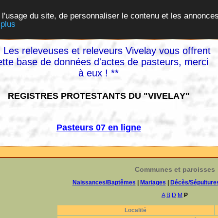
 l'usage du site, de personnaliser le contenu et les annonces
 plus
 Les releveuses et releveurs Vivelay vous offrent
ette base de données d'actes de pasteurs, merci
à eux ! **
REGISTRES PROTESTANTS DU "VIVELAY"
Pasteurs 07 en ligne
Communes et paroisses
Naissances/Baptêmes
|
Mariages
|
Décès/Sépulture
A
B
D
M
P
Localité