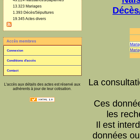
49.224 Naissances/Baptêmes
13.323 Mariages
Décès
1.393 Décès/Sépultures
19.345 Actes divers
Accès membres
Maria
Maria
Connexion
Conditions d'accès
Contact
La consultat
L’accès aux détails des actes est réservé aux
adhérents à jour de leur cotisation.
Ces données
les rec
Il est inte
données ou 